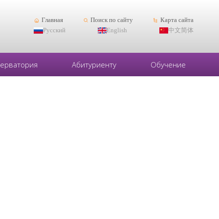
Главная
Поиск по сайту
Карта сайта
Русский
English
中文简体
серватория
Абитуриенту
Обучение