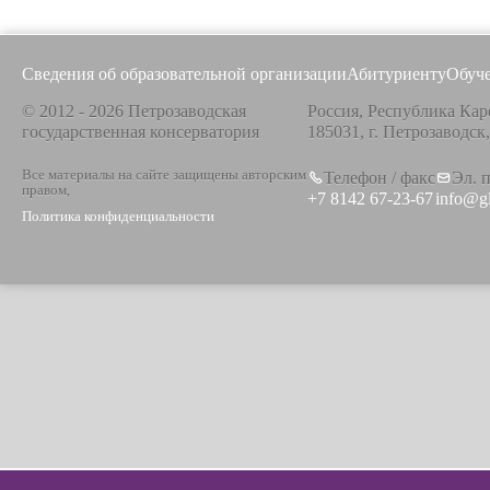
Сведения об образовательной организации
Абитуриенту
Обуч
© 2012 - 2026 Петрозаводская
Россия, Республика Кар
государственная консерватория
185031, г. Петрозаводск
Все материалы на сайте защищены авторским
Телефон / факс
Эл. 
правом,
+7 8142 67-23-67
info@g
Политика конфиденциальности