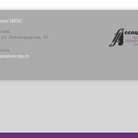
ение
ЭИОС
елия,
, ул. Ленинградская, 16
почта
lazunovcons.ru