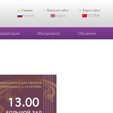
Главная
Поиск по сайту
Карта сайта
Русский
English
中文简体
серватория
Абитуриенту
Обучение