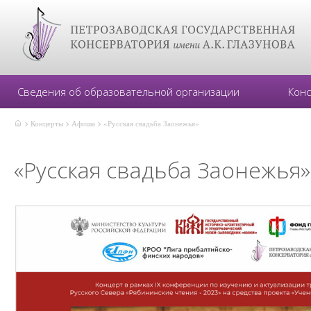
Сведения об образовательной организации
Кон
Концерты
Афиша
«Русская свадьба Заонежья»
«Русская свадьба Заонежья»