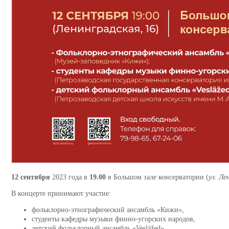
12 сентября
2023 года в
19.00
в Большом зале консерватории (
ул. Ле
В концерте принимают участие:
фольклорно-этнографический ансамбль «Кижи»,
студенты кафедры музыки финно-угорских народов,
детский фольклорный ансамбль
«
Vesläžed
»
.