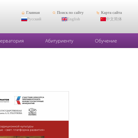
Главная
Поиск по сайту
Карта сайта
Русский
English
中文简体
серватория
Абитуриенту
Обучение