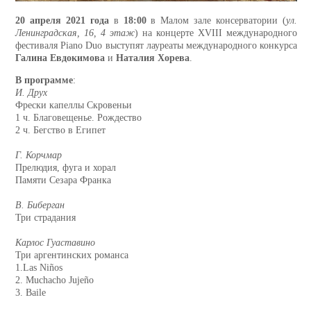
20 апреля 2021 года
в
18:00
в Малом зале консерватории (
ул.
Ленинградская, 16, 4 этаж
) на концерте XVIII международного
фестиваля Piano Duo выступят лауреаты международного конкурса
Галина Евдокимова
и
Наталия Хорева
.
В программе
:
И. Друх
Фрески капеллы Скровеньи
1 ч. Благовещенье. Рождество
2 ч. Бегство в Египет
Г. Корчмар
Прелюдия, фуга и хорал
Памяти Сезара Франка
В. Биберган
Три страдания
Карлос Гуаставино
Три аргентинских романса
1.Las Niños
2. Muchacho Jujeño
3. Baile