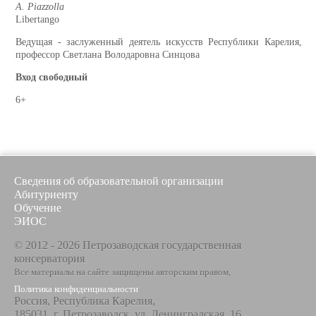
A. Piazzolla
Libertango
Ведущая - заслуженный деятель искусств Республики Карелия,
профессор Светлана Володаровна Синцова
Вход свободный
6+
Сведения об образовательной организации
Абитуриенту
Обучение
ЭИОС
© 2012 - 2026 Петрозаводская государственная
консерватория
Все материалы на сайте защищены авторским правом,
Политика конфиденциальности
Россия, Республика Карелия,
185031, г. Петрозаводск, ул. Ленинградская, 16