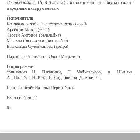
Ленинградская, 16, 4-й этаж
) состоится концерт
«Звучат голоса
народных инструментов»
.
Исполнители
:
Квартет народных инструментов Птз ГК
Арсений Матов (баян)
Сергей Антонов (балалайка)
Максим Сосновенко (контрабас)
Башханым Сулейманова (домра)
Партия фортепиано – Ольга Мацкевич.
В программе
:
сочинения Н. Паганини, П. Чайковского, А. Шнитке,
А. Шпенёва, Н. Рота, К. Сидоровича, Д. Крамера.
Концерт ведёт Наталья Первенёнок.
Вход свободный
6+