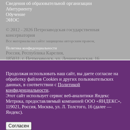
Сведения об образовательной организации
Абитуриенту
Обучение
ЭИОС
© 2012 - 2026 Петрозаводская государственная
консерватория
Все материалы на сайте защищены авторским правом,
Политика конфиденциальности
Россия, Республика Карелия,
185031, г. Петрозаводск, ул. Ленинградская, 16
Телефон / факс
+7 8142 67-23-67
Продолжая использовать наш сайт, вы даете согласие на
Эл. почта
обработку файлов Cookies и других пользовательских
info@glazunovcons.ru
данных, в соответствии с
Политикой
конфиденциальности
.
Этот сайт использует сервис веб-аналитики Яндекс
Метрика, предоставляемый компанией ООО «ЯНДЕКС»,
119021, Россия, Москва, ул. Л. Толстого, 16 (далее —
Яндекс).
© 2012 - 2026 Разработка и поддержка сайта ООО «
Интэрсо
»
Согласен