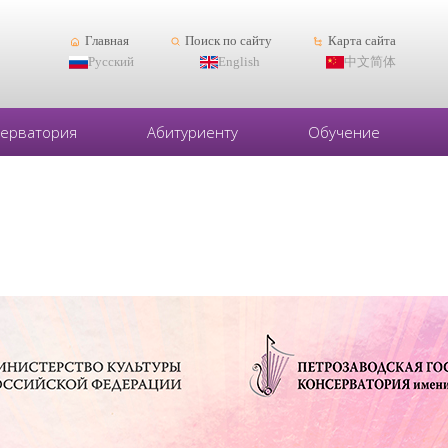
Главная
Поиск по сайту
Карта сайта
Русский
English
中文简体
серватория
Абитуриенту
Обучение