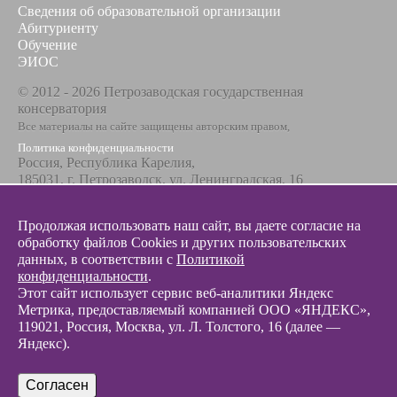
Сведения об образовательной организации
Абитуриенту
Обучение
ЭИОС
© 2012 - 2026 Петрозаводская государственная
консерватория
Все материалы на сайте защищены авторским правом,
Политика конфиденциальности
Россия, Республика Карелия,
185031, г. Петрозаводск, ул. Ленинградская, 16
Телефон / факс
+7 8142 67-23-67
Продолжая использовать наш сайт, вы даете согласие на
Эл. почта
обработку файлов Cookies и других пользовательских
info@glazunovcons.ru
данных, в соответствии с
Политикой
конфиденциальности
.
Этот сайт использует сервис веб-аналитики Яндекс
Метрика, предоставляемый компанией ООО «ЯНДЕКС»,
119021, Россия, Москва, ул. Л. Толстого, 16 (далее —
Яндекс).
© 2012 - 2026 Разработка и поддержка сайта ООО «
Интэрсо
»
Согласен