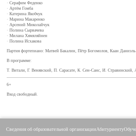
· Серафим Феденко
· Артём Гомба
· Катерина Якобчук
· Марина Макаренко
· Арсений Миколайчук
· Полина Сырвачева
· Милана Хямяляйнен
· Полина Исхакова
Партия фортепиано: Матвей Бакалин, Пётр Богомолов, Каан Даниэль
В программе:
Т. Витали, Г. Венявский, П. Сарасате, К. Сен-Санс, И. Стравинский, 
6+
Вход свободный.
Сведения об образовательной организации
Абитуриенту
Обуч