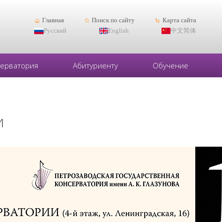
Главная
Поиск по сайту
Карта сайта
Русский
English
中文简体
серватория
Абитуриенту
Обучение
и