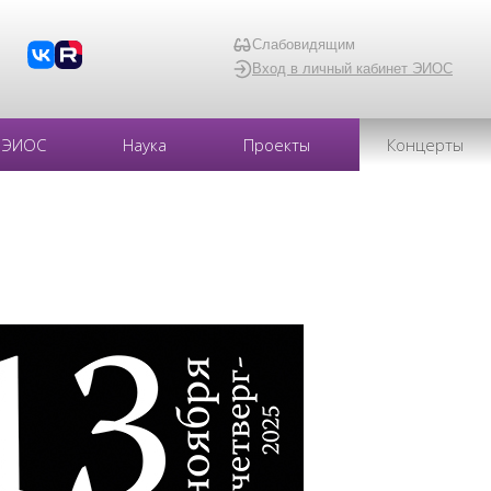
Слабовидящим
Вход в личный кабинет ЭИОС
ЭИОС
Наука
Проекты
Концерты