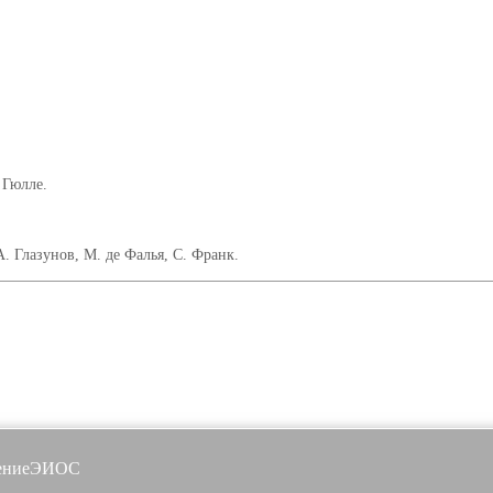
 Гюлле.
А. Глазунов, М. де Фалья, С. Франк.
ение
ЭИОС