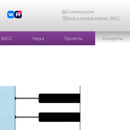
Слабовидящим
Вход в личный кабинет ЭИОС
ЭИОС
Наука
Проекты
Концерты