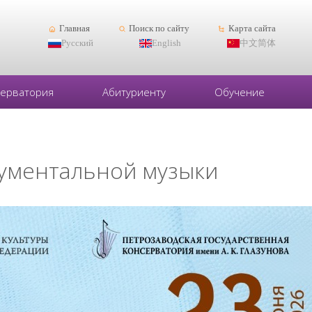
Главная
Поиск по сайту
Карта сайта
Русский
English
中文简体
серватория
Абитуриенту
Обучение
рументальной музыки