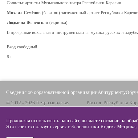
Солисты: артисты Музыкального театра Республики Карелия
Михаил Семёнов
(баритон) заслуженный артист Республики Карели
Людмила Женевская
(скрипка).
В программе вокальная и инструментальная музыка русских и заруб
Вход свободный.
6+
Сведения об образовательной организации
Абитуриенту
Обуч
© 2012 - 2026 Петрозаводская
Россия, Республика Кар
государственная консерватория
185031, г. Петрозаводск
Продолжая использовать наш сайт, вы даете согласие на обра
Все материалы на сайте защищены авторским
Телефон / факс
Эл. 
правом,
Этот сайт использует сервис веб-аналитики Яндекс Метрика,
+7 8142 67-23-67
info@g
Политика конфиденциальности