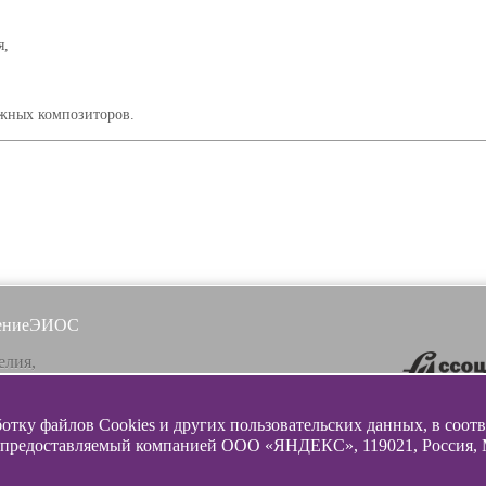
я,
ежных композиторов.
ение
ЭИОС
елия,
, ул. Ленинградская, 16
ботку файлов Cookies и других пользовательских данных, в соот
почта
 предоставляемый компанией ООО «ЯНДЕКС», 119021, Россия, Мос
lazunovcons.ru