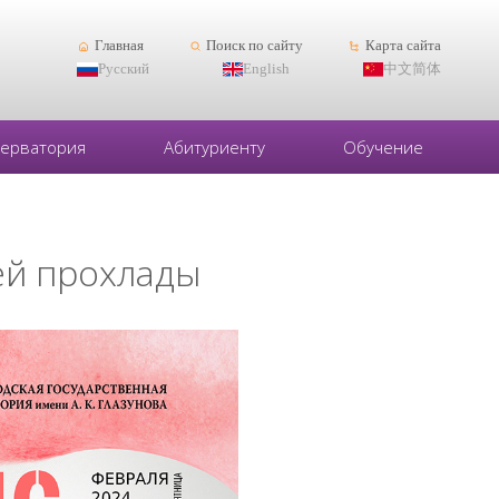
Главная
Поиск по сайту
Карта сайта
Русский
English
中文简体
серватория
Абитуриенту
Обучение
ей прохлады