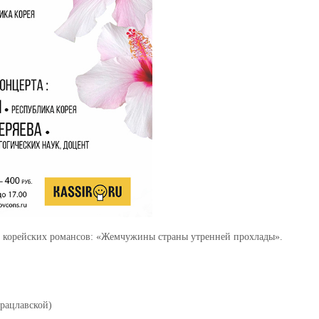
рт корейских романсов: «Жемчужины страны утренней прохлады».
рацлавской)