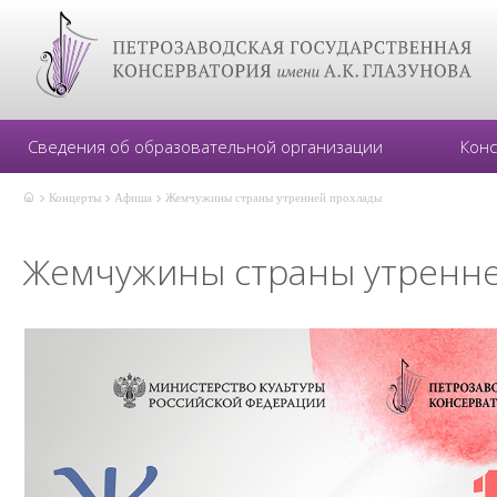
Сведения об образовательной организации
Кон
Концерты
Афиша
Жемчужины страны утренней прохлады
Жемчужины страны утренн