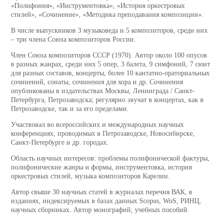
«Полифония», «Инструментовка», «История оркестровых
стилей», «Сочинение», «Методика преподавания композиции».
В числе выпускников 3 музыковеда и 5 композиторов, среди них
– три члена Союза композиторов России.
Член Союза композиторов СССР (1970). Автор около 100 опусов
в разных жанрах, среди них 5 опер, 3 балета, 9 симфоний, 7 сюит
для разных составов, концерты, более 10 кантатно-ораториальных
сочинений, сонаты, сочинения для хора и др. Сочинения
опубликованы в издательствах Москвы, Ленинграда / Санкт-
Петербурга, Петрозаводска; регулярно звучат в концертах, как в
Петрозаводске, так и за его пределами.
Участвовал во всероссийских и международных научных
конференциях, проводимых в Петрозаводске, Новосибирске,
Санкт-Петербурге и др. городах.
Область научных интересов: проблемы полифонической фактуры,
полифонические жанры и формы, инструментовка, история
оркестровых стилей, музыка композиторов Карелии.
Автор свыше 30 научных статей в журналах перечня ВАК, в
изданиях, индексируемых в базах данных Scopus, WoS, РИНЦ,
научных сборниках. Автор монографий, учебных пособий.