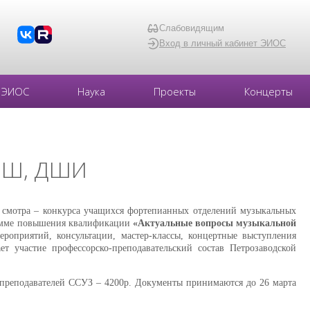
Слабовидящим
Вход в личный кабинет ЭИОС
ЭИОС
Наука
Проекты
Концерты
ДМШ, ДШИ
о смотра – конкурса учащихся фортепианных отделений музыкальных
рамме повышения квалификации
«Актуальные вопросы музыкальной
роприятий, консультации, мастер-классы, концертные выступления
т участие профессорско-преподавательский состав Петрозаводской
 преподавателей ССУЗ – 4200р. Документы принимаются до 26 марта