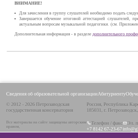
ВНИМАНИЕ!
Для зачисления в группу слушателей необходимо подать сле
Завершается обучение итоговой аттестацией слушателей, п
актуальным вопросам музыкальной педагогики. (см. Приложе
Дополнительная информация - в разделе
дополнительного профе
Сведения об образовательной организации
Абитуриенту
Обуч
© 2012 - 2026 Петрозаводская
Россия, Республика Кар
государственная консерватория
185031, г. Петрозаводск
Все материалы на сайте защищены авторским
Телефон / факс
Эл. 
правом,
+7 8142 67-23-67
info@g
Политика конфиденциальности