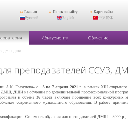
Главная
Поиск по сайту
Карта сайта
Русский
English
中文简体
серватория
Абитуриенту
Обучение
СУЗ, ДМШ, ДШИ
для преподавателей ССУЗ, 
мени А.К. Глазунова» с
3 по 7 апреля 2021 г
. в рамках XIII открытог
УЗ, ДМШ, ДШИ на обучение по дополнительной профессиональной прог
программа в объеме
36 часов
включает посещение всех конкурсных ме
облемам современного музыкального образования. В работе принимае
валификации. Стоимость обучения для преподавателей ДМШ – 3000 р.,