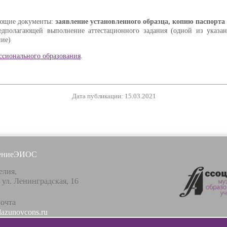
дующие документы:
заявление установленного образца, копию паспорта
редполагающей выполнение аттестационного задания (одной из указа
ние)
ссионального образования
.
Дата публикации: 15.03.2021
ение
ЭИОС
елия,
, ул. Ленинградская, 16
почта
lazunovcons.ru