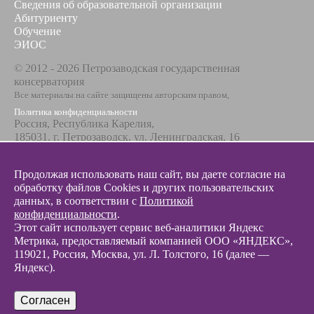
Сведения об образовательной организации
Абитуриенту
Обучение
ЭИОС
© 2012 - 2026 Петрозаводская государственная
консерватория
Все материалы на сайте защищены авторским правом,
Политика конфиденциальности
Россия, Республика Карелия,
185031, г. Петрозаводск, ул. Ленинградская, 16
Телефон / факс
+7 8142 67-23-67
Продолжая использовать наш сайт, вы даете согласие на
Эл. почта
обработку файлов Cookies и других пользовательских
info@glazunovcons.ru
данных, в соответствии с
Политикой
конфиденциальности
.
Этот сайт использует сервис веб-аналитики Яндекс
Метрика, предоставляемый компанией ООО «ЯНДЕКС»,
119021, Россия, Москва, ул. Л. Толстого, 16 (далее —
Яндекс).
© 2012 - 2026 Разработка и поддержка сайта ООО «
Интэрсо
»
Согласен