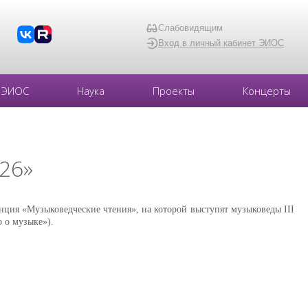
Слабовидящим
Вход в личный кабинет ЭИОС
ЭИОС
Наука
Проекты
Концерты
26»
енция «Музыковедческие чтения», на которой выступят музыковеды III
 о музыке»).