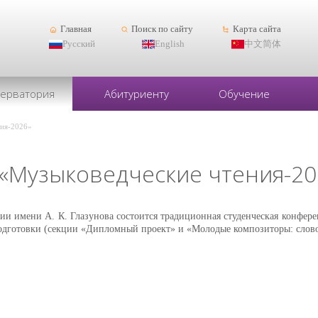
Главная
Поиск по сайту
Карта сайта
Русский
English
中文简体
серватория
Абитуриенту
Обучение
ния-2026»
«Музыковедческие чтения-20
рии имени А. К. Глазунова состоится традиционная студенческая конфер
одготовки (секции «Дипломный проект» и «Молодые композиторы: слово