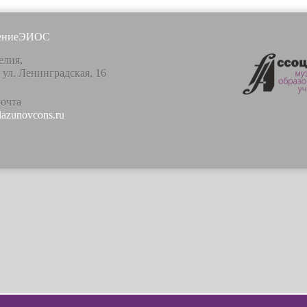
ение
ЭИОС
елия,
, ул. Ленинградская, 16
почта
lazunovcons.ru