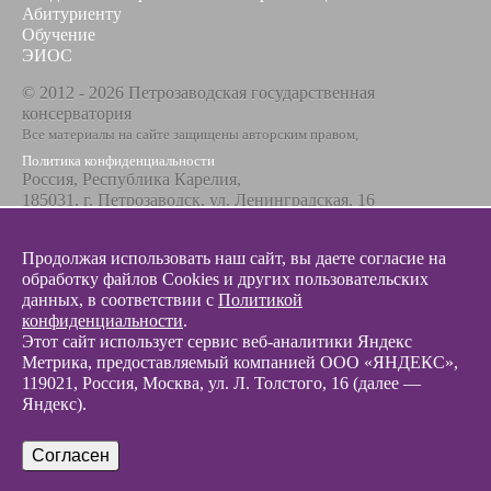
Абитуриенту
Обучение
ЭИОС
© 2012 - 2026 Петрозаводская государственная
консерватория
Все материалы на сайте защищены авторским правом,
Политика конфиденциальности
Россия, Республика Карелия,
185031, г. Петрозаводск, ул. Ленинградская, 16
Телефон / факс
+7 8142 67-23-67
Продолжая использовать наш сайт, вы даете согласие на
Эл. почта
обработку файлов Cookies и других пользовательских
info@glazunovcons.ru
данных, в соответствии с
Политикой
конфиденциальности
.
Этот сайт использует сервис веб-аналитики Яндекс
Метрика, предоставляемый компанией ООО «ЯНДЕКС»,
119021, Россия, Москва, ул. Л. Толстого, 16 (далее —
Яндекс).
© 2012 - 2026 Разработка и поддержка сайта ООО «
Интэрсо
»
Согласен