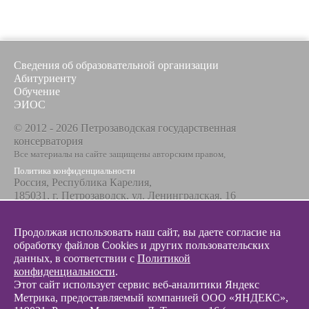
Сведения об образовательной организации
Абитуриенту
Обучение
ЭИОС
© 2012 - 2026 Петрозаводская государственная
консерватория
Все материалы на сайте защищены авторским правом,
Политика конфиденциальности
Россия, Республика Карелия,
185031, г. Петрозаводск, ул. Ленинградская, 16
Телефон / факс
+7 8142 67-23-67
Продолжая использовать наш сайт, вы даете согласие на
Эл. почта
обработку файлов Cookies и других пользовательских
info@glazunovcons.ru
данных, в соответствии с
Политикой
конфиденциальности
.
Этот сайт использует сервис веб-аналитики Яндекс
Метрика, предоставляемый компанией ООО «ЯНДЕКС»,