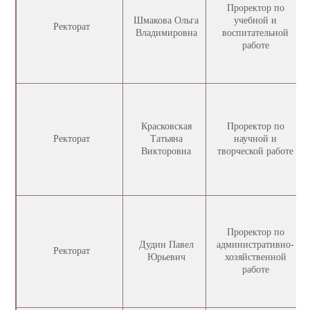
Проректор по
Шмакова Ольга
учебной и
Ректорат
Владимировна
воспитательной
работе
Красковская
Проректор по
Ректорат
Татьяна
научной и
Викторовна
творческой работе
Проректор по
Дудин Павел
административно-
Ректорат
Юрьевич
хозяйственной
работе