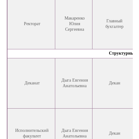
Макаренко
Главный
Ректорат
Юлия
бухгалтер
Сергеевна
Структурные п
Дыга Евгения
Деканат
Декан
Анатольевна
Исполнительский
Дыга Евгения
Декан
факультет
Анатольевна