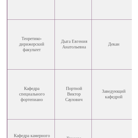
Теоретико-
Дыга Евгения
дирижерский
Декан
Анатольевна
факультет
Кафедра
Портной
Заведующий
специального
Виктор
кафедрой
фортепиано
Саулович
Кафедра камерного