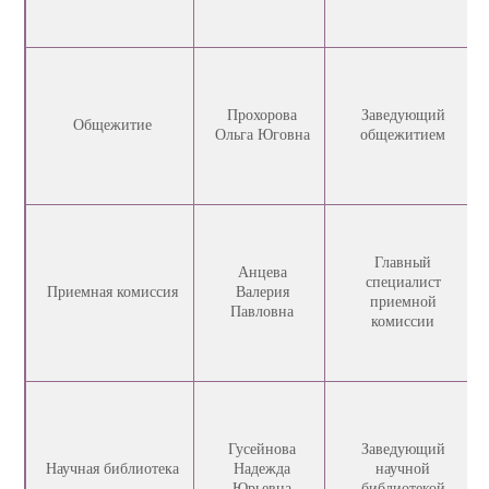
Прохорова
Заведующий
Общежитие
Ольга Юговна
общежитием
Главный
Анцева
специалист
Приемная комиссия
Валерия
приемной
Павловна
комиссии
Гусейнова
Заведующий
Научная библиотека
Надежда
научной
Юрьевна
библиотекой