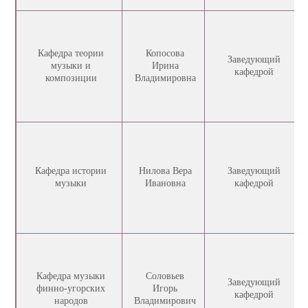
Кафедра теории
Копосова
Заведующий
музыки и
Ирина
кафедрой
композиции
Владимировна
Кафедра истории
Нилова Вера
Заведующий
музыки
Ивановна
кафедрой
Кафедра музыки
Соловьев
Заведующий
финно-угорских
Игорь
кафедрой
народов
Владимирович