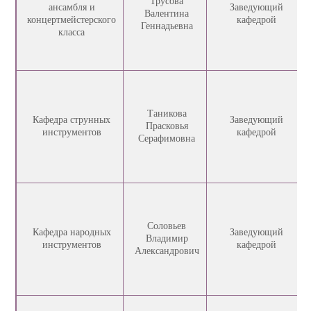
Трусова
ансамбля и
Заведующий
Валентина
концертмейстерского
кафедрой
Геннадьевна
класса
Таникова
Кафедра струнных
Заведующий
Прасковья
инструментов
кафедрой
Серафимовна
Соловьев
Кафедра народных
Заведующий
Владимир
инструментов
кафедрой
Александрович