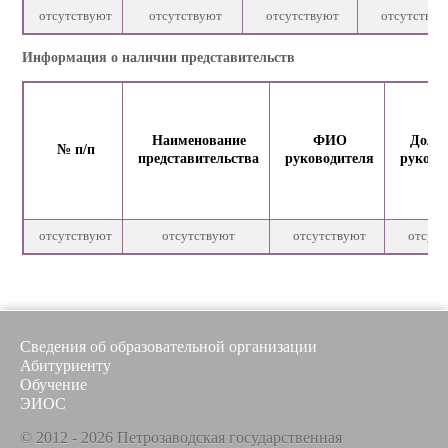
отсутствуют
отсутствуют
отсутствуют
отсутствую
Информация о наличии представительств
Наименование
ФИО
Долж
№ п/п
представительства
руководителя
руково
отсутствуют
отсутствуют
отсутствуют
отсутс
Сведения об образовательной организации
Абитуриенту
Обучение
ЭИОС
© 2012 - 2026 Петрозаводская государственная