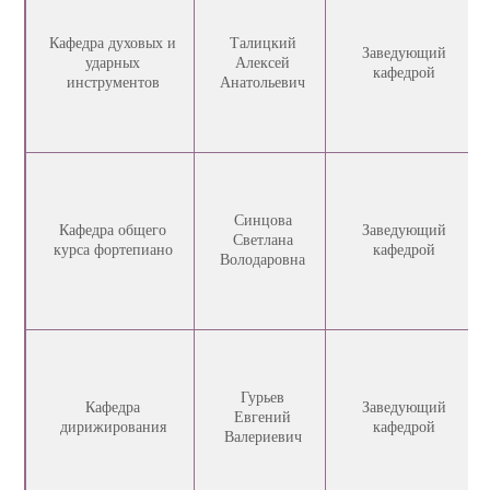
Кафедра духовых и
Талицкий
Заведующий
ударных
Алексей
кафедрой
инструментов
Анатольевич
Синцова
Кафедра общего
Заведующий
Светлана
курса фортепиано
кафедрой
Володаровна
Гурьев
Кафедра
Заведующий
Евгений
дирижирования
кафедрой
Валериевич