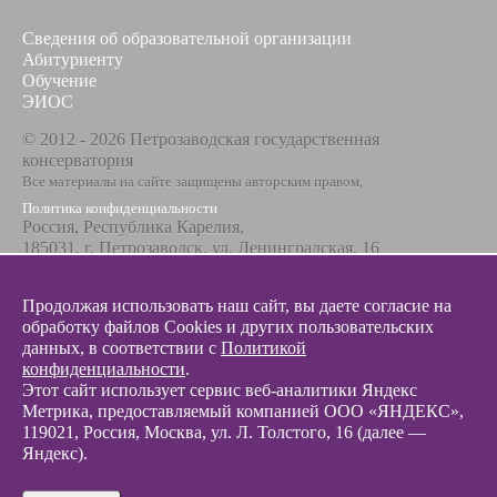
Сведения об образовательной организации
Абитуриенту
Обучение
ЭИОС
© 2012 - 2026 Петрозаводская государственная
консерватория
Все материалы на сайте защищены авторским правом,
Политика конфиденциальности
Россия, Республика Карелия,
185031, г. Петрозаводск, ул. Ленинградская, 16
Телефон / факс
+7 8142 67-23-67
Продолжая использовать наш сайт, вы даете согласие на
Эл. почта
обработку файлов Cookies и других пользовательских
info@glazunovcons.ru
данных, в соответствии с
Политикой
конфиденциальности
.
Этот сайт использует сервис веб-аналитики Яндекс
Метрика, предоставляемый компанией ООО «ЯНДЕКС»,
119021, Россия, Москва, ул. Л. Толстого, 16 (далее —
Яндекс).
© 2012 - 2026 Разработка и поддержка сайта ООО «
Интэрсо
»