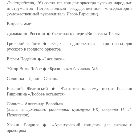
Ленинградская, 16
) состоится концерт оркестра русских народных
инструментов Петрозаводской государственной консерватории
(художественный руководитель Игорь Гарюшин).
В программе:
Джоаккино Россини ◆ Увертюра к опере «Вильгельм Телль»
Григорий Зайцев ◆ «Зеркала одиночества» - три пьесы для
русского народного оркестра
Ефрем Подгайц ◆ «Lacrimosa»
Эйтор Вила-Лобос ◆ «Бразильская бахиана» №5
Солистка – Дарина Сажина
Евгений Желинский ◆ Фантазия на тему песни Валерия
Гаврилина «Любовь останется»
Солист – Александр Воробьев
(
класс заслуженного работника культуры РК, доцента Н. Л.
Первененок)
Хоакин Родриго ◆ «Аранхуэсский концерт» для гитары с
оркестром