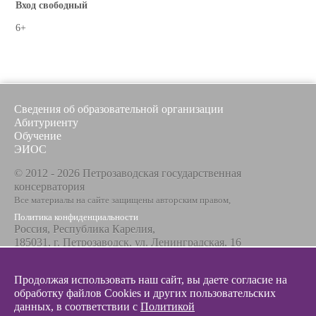
Вход свободный
6+
Сведения об образовательной организации
Абитуриенту
Обучение
ЭИОС
© 2012 - 2026 Петрозаводская государственная
консерватория
Все материалы на сайте защищены авторским правом,
Политика конфиденциальности
Россия, Республика Карелия,
185031, г. Петрозаводск, ул. Ленинградская, 16
Телефон / факс
+7 8142 67-23-67
Продолжая использовать наш сайт, вы даете согласие на
Эл. почта
обработку файлов Cookies и других пользовательских
info@glazunovcons.ru
данных, в соответствии с
Политикой