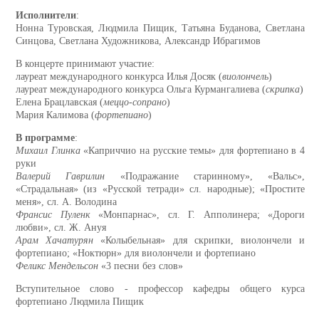
Исполнители
:
Нонна Туровская, Людмила Пищик, Татьяна Буданова, Светлана
Синцова, Светлана Художникова, Александр Ибрагимов
В концерте принимают участие:
лауреат международного конкурса Илья Досяк (
виолончель
)
лауреат международного конкурса Ольга Курмангалиева (
скрипка
)
Елена Брацлавская (
меццо-сопрано
)
Мария Калимова (
фортепиано
)
В программе
:
Михаил Глинка
«Каприччио на русские темы» для фортепиано в 4
руки
Валерий Гаврилин
«Подражание старинному», «Вальс»,
«Страдальная» (из «Русской тетради» сл. народные); «Простите
меня», сл. А. Володина
Франсис Пуленк
«Монпарнас», сл. Г. Апполинера; «Дороги
любви», сл. Ж. Ануя
Арам Хачатурян
«Колыбельная» для скрипки, виолончели и
фортепиано; «Ноктюрн» для виолончели и фортепиано
Феликс Мендельсон
«3 песни без слов»
Вступительное слово - профессор кафедры общего курса
фортепиано Людмила Пищик