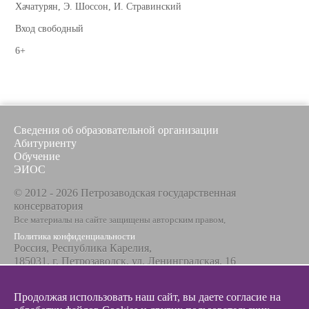
Хачатурян, Э. Шоссон, И. Стравинский
Вход свободный
6+
Сведения об образовательной организации
Абитуриенту
Обучение
ЭИОС
© 2012 - 2026 Петрозаводская государственная
консерватория
Все материалы на сайте защищены авторским правом,
Политика конфиденциальности
Россия, Республика Карелия,
185031, г. Петрозаводск, ул. Ленинградская, 16
Телефон / факс
+7 8142 67-23-67
Продолжая использовать наш сайт, вы даете согласие на
Эл. почта