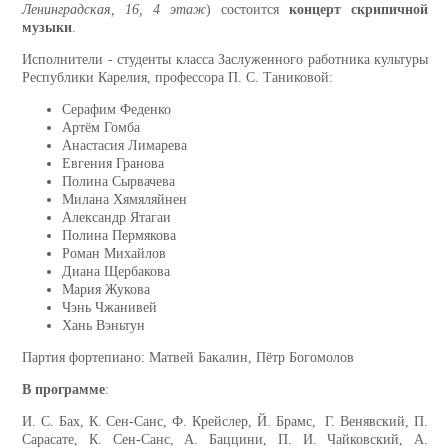
Ленинградская, 16, 4 этаж
) состоится
концерт скрипичной
музыки
.
Исполнители - студенты класса Заслуженного работника культуры
Республики Карелия, профессора П. С. Таниковой:
Серафим Феденко
Артём Гомба
Анастасия Лимарева
Евгения Гранова
Полина Сырвачева
Милана Хямяляйнен
Александр Ятагаи
Полина Пермякова
Роман Михайлов
Диана Щербакова
Мария Жукова
Чэнь Чжанивей
Хань Вэньтун
Партия фортепиано: Матвей Бакалин, Пётр Богомолов
В программе
:
И. С. Бах, К. Сен-Санс, Ф. Крейслер, Й. Брамс, Г. Венявский, П.
Сарасате, К. Сен-Санс, А. Баццини, П. И. Чайковский, А.