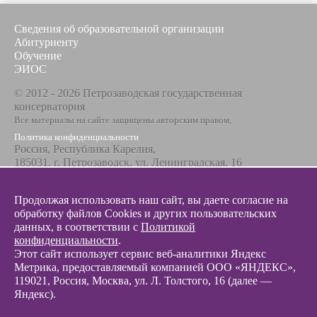
Сведения об образовательной организации
Абитуриенту
Обучение
ЭИОС
© 2012 - 2026 Петрозаводская государственная
консерватория
Все материалы на сайте защищены авторским правом,
Политика конфиденциальности
Россия, Республика Карелия,
185031, г. Петрозаводск, ул. Ленинградская, 16
Телефон / факс
+7 8142 67-23-67
Продолжая использовать наш сайт, вы даете согласие на
Эл. почта
обработку файлов Cookies и других пользовательских
info@glazunovcons.ru
данных, в соответствии с
Политикой
конфиденциальности
.
Этот сайт использует сервис веб-аналитики Яндекс
Метрика, предоставляемый компанией ООО «ЯНДЕКС»,
119021, Россия, Москва, ул. Л. Толстого, 16 (далее —
Яндекс).
© 2012 - 2026 Разработка и поддержка сайта ООО «
Интэрсо
»