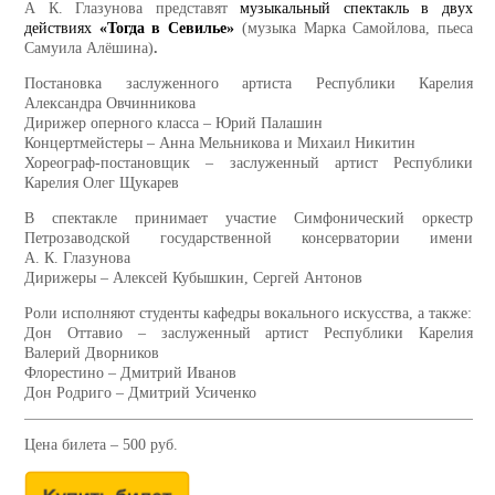
А К. Глазунова представят
музыкальный спектакль в двух
действиях
«Тогда в Севилье»
(музыка Марка Самойлова, пьеса
Самуила Алёшина)
.
Постановка заслуженного артиста Республики Карелия
Александра Овчинникова
Дирижер оперного класса – Юрий Палашин
Концертмейстеры – Анна Мельникова и Михаил Никитин
Хореограф-постановщик – заслуженный артист Республики
Карелия Олег Щукарев
В спектакле принимает участие Симфонический оркестр
Петрозаводской государственной консерватории имени
А. К. Глазунова
Дирижеры
–
Алексей Кубышкин, Сергей Антонов
Роли исполняют студенты кафедры вокального искусства, а также:
Дон Оттавио – заслуженный артист Республики Карелия
Валерий Дворников
Флорестино – Дмитрий Иванов
Дон Родриго – Дмитрий Усиченко
Цена билета – 500 руб.