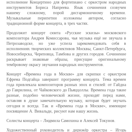
исполнение Концертино для фортепиано с оркестром народных
инструментов Бориса Напреева. Язык сочинения созвучен
нашему сложному, порой дисгармоничному времени.
Музыкальные перипетии изложены автором, согласно
традиционной форме концерта, в трех частях.
Продолжит концерт сюита «Русские эскизы» московского
композитора Андрея Комиссарова, чья музыка ещё не звучала в
Петрозаводске, но уже успела зарекомендовать себя в
исполнениях творческих коллективов Москвы, Санкт-Петербурга,
Новосибирска, Череповца, Тамбова и других городов. Сочинение
раскрывает знаковые образы, присущие оригинальному
тембровому окрасу звучания народных инструментов.
Концерт «Времена года в Москве» для скрипки с оркестром
Ефрема Подгайца завершит программу концерта. Тема времен
года привлекала композиторов разных эпох и стилей: от Гайдна
до Гаврилина, от Чайковского до Пьяццоллы. Времена года такие
разные, подобно человеческой жизни, проходят перед нами,
оставляя в душе замечательную музыку, которая будет звучать
сегодня и всегда. Так и «Времена года в Москве», имеющие
посвящение А. Вивальди, рисуют нам нашу жизнь.
Солисты концерта – Людмила Самохина и Алексей Токунов.
Художественный руководитель и дирижёр оркестра – Игорь