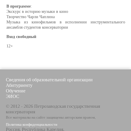
В программе
:
Экскурс в историю музыки в кино
Творчество Чарли Чаплина
Музыка из кинофильмов в исполнении инструментального
ансамбля студентов консерватории
Вход свободный
12+
Сведения об образовательной организации
Абитуриенту
Обучение
ЭИОС
© 2012 - 2026 Петрозаводская государственная
консерватория
Все материалы на сайте защищены авторским правом,
Политика конфиденциальности
Россия, Республика Карелия,