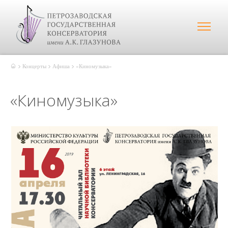
Концерты
Афиша
«Киномузыка»
«Киномузыка»