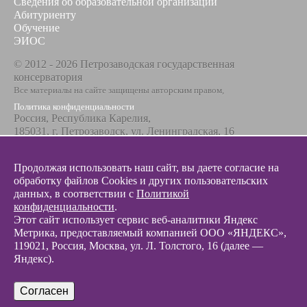
Сведения об образовательной организации
Абитуриенту
Обучение
ЭИОС
© 2012 - 2026 Петрозаводская государственная
консерватория
Все материалы на сайте защищены авторским правом,
Политика конфиденциальности
Россия, Республика Карелия,
185031, г. Петрозаводск, ул. Ленинградская, 16
Телефон / факс
+7 8142 67-23-67
Продолжая использовать наш сайт, вы даете согласие на
Эл. почта
обработку файлов Cookies и других пользовательских
info@glazunovcons.ru
данных, в соответствии с
Политикой
конфиденциальности
.
Этот сайт использует сервис веб-аналитики Яндекс
Метрика, предоставляемый компанией ООО «ЯНДЕКС»,
119021, Россия, Москва, ул. Л. Толстого, 16 (далее —
Яндекс).
© 2012 - 2026 Разработка и поддержка сайта ООО «
Интэрсо
»
Согласен