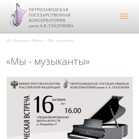
Концерты
Афиша
«Мы - музыканты»
«Мы - музыканты»