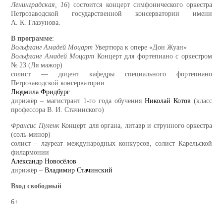
Ленинградская, 16
) состоится концерт симфонического оркестра
Петрозаводской государственной консерватории имени
А. К. Глазунова.
В программе
:
Вольфганг Амадей Моцарт
Увертюра к опере «Дон Жуан»
Вольфганг Амадей Моцарт
Концерт для фортепиано с оркестром
№ 23 (Ля мажор)
солист — доцент кафедры специального фортепиано
Петрозаводской консерватории
Людмила Фридбург
дирижёр – магистрант 1-го года обучения
Николай Котов
(класс
профессора В. И. Стачинского)
Франсис Пуленк
Концерт для органа, литавр и струнного оркестра
(соль-минор)
солист – лауреат международных конкурсов, солист Карельской
филармонии
Александр Новосёлов
дирижёр –
Владимир Стачинский
Вход свободный
6+