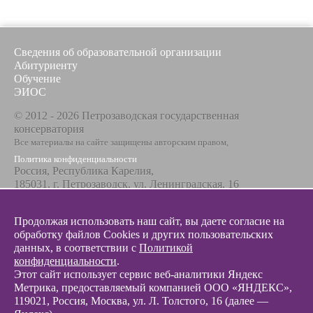
Сведения об образовательной организации
Абитуриенту
Обучение
ЭИОС
© 2012 - 2026 Петрозаводская государственная
консерватория
Все материалы на сайте защищены авторским правом,
Политика конфиденциальности
Россия, Республика Карелия,
185031, г. Петрозаводск, ул. Ленинградская, 16
Телефон / факс
+7 8142 67-23-67
Продолжая использовать наш сайт, вы даете согласие на
Эл. почта
обработку файлов Cookies и других пользовательских
info@glazunovcons.ru
данных, в соответствии с
Политикой
конфиденциальности
.
Этот сайт использует сервис веб-аналитики Яндекс
Метрика, предоставляемый компанией ООО «ЯНДЕКС»,
119021, Россия, Москва, ул. Л. Толстого, 16 (далее —