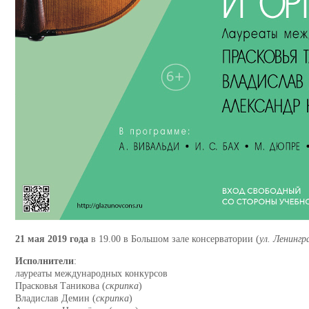
21 мая 2019 года
в 19.00 в Большом зале консерватории (
ул. Ленингр
Исполнители
:
лауреаты международных конкурсов
Прасковья Таникова (
скрипка
)
Владислав Демин (
скрипка
)