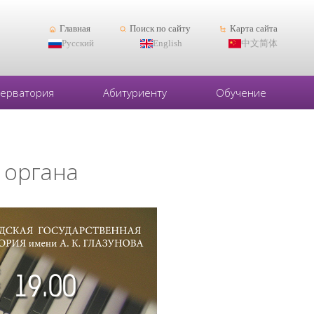
Главная
Поиск по сайту
Карта сайта
Русский
English
中文简体
серватория
Абитуриенту
Обучение
 органа