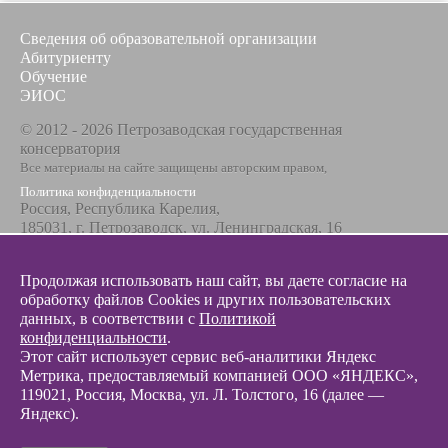
Сведения об образовательной организации
Абитуриенту
Обучение
ЭИОС
© 2012 - 2026 Петрозаводская государственная
консерватория
Все материалы на сайте защищены авторским правом,
Политика конфиденциальности
Россия, Республика Карелия,
185031, г. Петрозаводск, ул. Ленинградская, 16
Телефон / факс
+7 8142 67-23-67
Продолжая использовать наш сайт, вы даете согласие на
Эл. почта
обработку файлов Cookies и других пользовательских
info@glazunovcons.ru
данных, в соответствии с
Политикой
конфиденциальности
.
Этот сайт использует сервис веб-аналитики Яндекс
Метрика, предоставляемый компанией ООО «ЯНДЕКС»,
119021, Россия, Москва, ул. Л. Толстого, 16 (далее —
Яндекс).
© 2012 - 2026 Разработка и поддержка сайта ООО «
Интэрсо
»