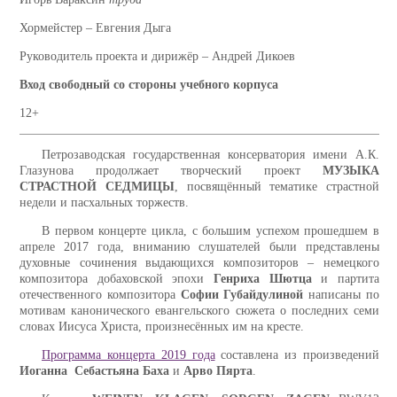
Хормейстер – Евгения Дыга
Руководитель проекта и дирижёр – Андрей Дикоев
Вход свободный со стороны учебного корпуса
12+
Петрозаводская государственная консерватория имени А.К.
Глазунова продолжает творческий проект
МУЗЫКА
СТРАСТНОЙ СЕДМИЦЫ
, посвящённый тематике страстной
недели и пасхальных торжеств.
В первом концерте цикла, с большим успехом прошедшем в
апреле 2017 года, вниманию слушателей были представлены
духовные сочинения выдающихся композиторов – немецкого
композитора добаховской эпохи
Генриха Шютца
и партита
отечественного композитора
Софии Губайдулиной
написаны по
мотивам канонического евангельского сюжета о последних семи
словах Иисуса Христа, произнесённых им на кресте.
Программа концерта 2019 года
составлена из произведений
Иоганна Себастьяна Баха
и
Арво Пярта
.