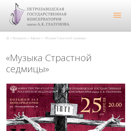
Концерты
Афиша
«Музыка Страстной седмицы»
«Музыка Страстной
седмицы»