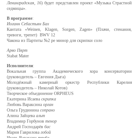
Ленинградская, 16
) будет представлен проект «Музыка Страстной
седмицы».
В программе
:
Иоганн Себастьян Бах
Кантата «Weinen, Klagen, Sorgen, Zagen» (Плачи, стенания,
тревоги, трепет) BWV 12
Чакона из Партиты №2 ре минор для скрипки соло
Арво Пярт
Stabat Mater
Исполнители
:
Вокальная группа Академического хора консерватории
(руководитель – Евгения Дыга)
Молодёжный камерный оркестр Республики Карелия
(руководитель – Николай Котов)
Творческое объединение ORPHEUS
Екатерина Исаева
скрипка
Любовь Вараксина
орган
Ольга Грудинина
сопрано
Алина Зайцева
альт
Владимир Горбунов
тенор
Андрей Господарёв
бас
Мария Гаврилова
гобой
Игорь Вараксин
труба