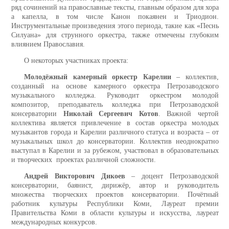
ряд сочинений на православные тексты, главным образом для хора
а капелла, в том числе Канон покаянен и Триодион.
Инструментальные произведения этого периода, такие как «Песнь
Силуана» для струнного оркестра, также отмечены глубоким
влиянием Православия.
О некоторых участниках проекта:
Молодёжный камерный оркестр Карелии
– коллектив,
созданный на основе камерного оркестра Петрозаводского
музыкального колледжа. Руководит оркестром молодой
композитор, преподаватель колледжа при Петрозаводской
консерватории
Николай Сергеевич Котов
. Важной чертой
коллектива является привлечение в состав оркестра молодых
музыкантов города и Карелии различного статуса и возраста – от
музыкальных школ до консерватории. Коллектив неоднократно
выступал в Карелии и за рубежом, участвовал в образовательных
и творческих проектах различной сложности.
Андрей Викторович Дикоев
– доцент Петрозаводской
консерватории, баянист, дирижёр, автор и руководитель
множества творческих проектов консерватории. Почётный
работник культуры Республики Коми, Лауреат премии
Правительства Коми в области культуры и искусства, лауреат
международных конкурсов.