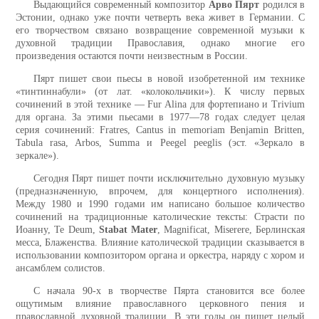
Выдающийся современный композитор
Арво Пярт
родился в
Эстонии, однако уже почти четверть века живет в Германии. С
его творчеством связано возвращение современной музыки к
духовной традиции Православия, однако многие его
произведения остаются почти неизвестным в России.
Пярт пишет свои пьесы в новой изобретенной им технике
«тинтиннабули» (от лат. «колокольчики»). К числу первых
сочинений в этой технике — Fur Alina для фортепиано и Trivium
для органа. За этими пьесами в 1977—78 годах следует целая
серия сочинений: Fratres, Cantus in memoriam Benjamin Britten,
Tabula rasa, Arbos, Summa и Peegel peeglis (эст. «Зеркало в
зеркале»).
Сегодня Пярт пишет почти исключительно духовную музыку
(предназначенную, впрочем, для концертного исполнения).
Между 1980 и 1990 годами им написано большое количество
сочинений на традиционные католические тексты: Страсти по
Иоанну, Te Deum,
Stabat Mater
, Magnificat, Miserere, Берлинская
месса, Блаженства. Влияние католической традиции сказывается в
использовании композитором органа и оркестра, наряду с хором и
ансамблем солистов.
С начала 90-х в творчестве Пярта становится все более
ощутимым влияние православного церковного пения и
православной духовной традиции. В эти годы он пишет целый