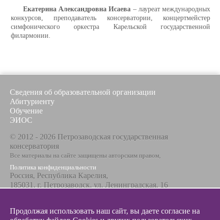
Екатерина Александровна Исаева
– лауреат международных
конкурсов, преподаватель консерватории, концертмейстер
симфонического оркестра Карельской государственной
филармонии.
Сведения об образовательной организации
Абитуриенту
Обучение
ЭИОС
© 2012 - 2026 Петрозаводская государственная
консерватория
Все материалы на сайте защищены авторским правом,
Политика конфиденциальности
Россия, Республика Карелия,
185031, г. Петрозаводск, ул. Ленинградская, 16
Телефон / факс
+7 8142 67-23-67
Продолжая использовать наш сайт, вы даете согласие на
Эл. почта