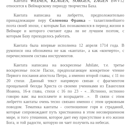
Кантата
WEINEN, KLAGEN, SORGEN, ZAGEN
BWV12
относится к Веймарскому периоду творчества Баха.
Кантата написана на либретто, предположительно
принадлежащие перу
Соломона Франка
– талантливейшего
поэта своей эпохи, с которым Бах познакомился в период жизни в
Веймаре и которого считают едва ли не лучшим поэтом, с
которым Баху приходилось работать.
Кантата была впервые исполнена 12 апреля 1714 года. В
рукописи она обозначена не как «кантата», а как «кончерто», с
перечислением состава инструментов.
Кантата написана на воскресенье Jubilate, т.е. третье
воскресенье после Пасхи, предполагающее конкретное чтение
Первого послания апостола Петра, а именно второй главы, с 11 по
20 стихи. Данный текст напрямую связан с фрагментом
прощальной беседы Христа со своими учениками из Евангелия
Иоанна, 16-я глава, стихи с 16 по 23 - «…Истинно, истинно
говорю вам: вы восплачете и возрыдаете…». В связи с этим
либретто кантаты очень тесно связано именно с этим церковным
поводом. Тематика кантаты - соотношение горя и страданий,
которые сопровождают путь христианина в этом несовершенном
мире, и того утешения, которое дает ему присутствие в его жизни
Бога, и той радости, которую он чает получить на небесах.