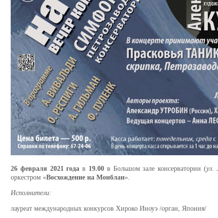
26 февраля 2021 года
в
19.00
в Большом зале консерватории (
ул.
оркестром «
Восхождение на Монблан
».
Исполнители:
лауреат международных конкурсов Хироко Иноуэ /орган, Япония/