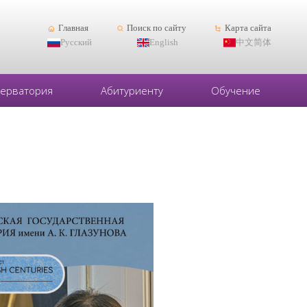
Главная
Поиск по сайту
Карта сайта
Русский
English
中文简体
серватория
Абитуриенту
Обучение