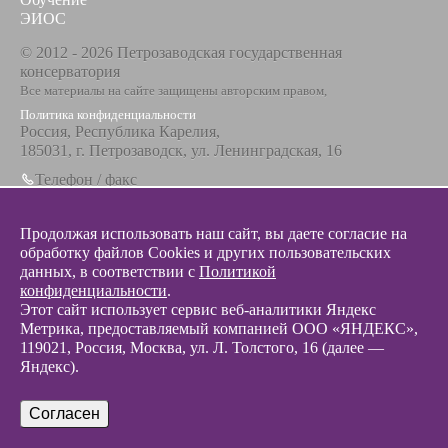
ЭИОС
© 2012 - 2026 Петрозаводская государственная
консерватория
Все материалы на сайте защищены авторским правом,
Политика конфиденциальности
Россия, Республика Карелия,
185031, г. Петрозаводск, ул. Ленинградская, 16
Телефон / факс
+7 8142 67-23-67
Эл. почта
Продолжая использовать наш сайт, вы даете согласие на
info@glazunovcons.ru
обработку файлов Cookies и других пользовательских
данных, в соответствии с
Политикой
конфиденциальности
.
Этот сайт использует сервис веб-аналитики Яндекс
Метрика, предоставляемый компанией ООО «ЯНДЕКС»,
119021, Россия, Москва, ул. Л. Толстого, 16 (далее —
© 2012 - 2026 Разработка и поддержка сайта ООО «
Интэрсо
»
Яндекс).
Согласен