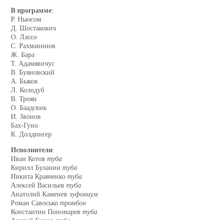
В программе
:
Р. Ньюсом
Д. Шостакович
О. Лассо
С. Рахманинов
Ж. Бара
Т. Адамявичус
В. Буяновский
А. Быков
Л. Колодуб
В. Троян
О. Баадсвик
И. Звонов
Бах-Гуно
К. Долдингер
Исполнители
:
Иван Котов
туба
Кирилл Буланин
туба
Никита Кравченко
туба
Алексей Васильев
туба
Анатолий Каменев
эуфониум
Роман Савосько
тромбон
Константин Пономарев
туба