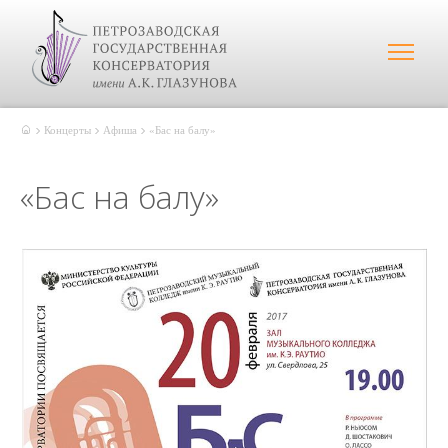
Концерты
Афиша
«Бас на балу»
«Бас на балу»