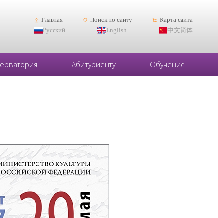
Главная
Поиск по сайту
Карта сайта
Русский
English
中文简体
серватория
Абитуриенту
Обучение