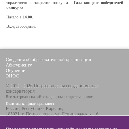
торжественное закрытие конкурса -
Гала-концерт победителей
конкурса
.
Начало в
14.00
.
Вход свободный.
Сведения об образовательной организации
Абитуриенту
Обучение
ЭИОС
© 2012 - 2026 Петрозаводская государственная
консерватория
Все материалы на сайте защищены авторским правом,
Политика конфиденциальности
Россия, Республика Карелия,
185031, г. Петрозаводск, ул. Ленинградская, 16
Телефон / факс
+7 8142 67-23-67