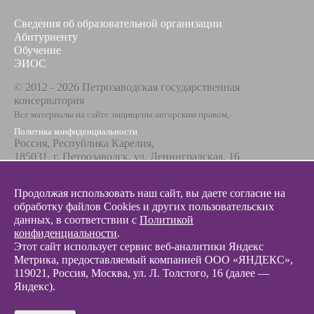
Сведения об образовательной организации
Абитуриенту
Обучение
ЭИОС
© 2012 - 2026 Петрозаводская государственная
консерватория
Все материалы на сайте защищены авторским правом,
Политика конфиденциальности
Россия, Республика Карелия,
185031, г. Петрозаводск, ул. Ленинградская, 16
Телефон / факс
+7 8142 67-23-67
Продолжая использовать наш сайт, вы даете согласие на
Эл. почта
обработку файлов Cookies и других пользовательских
info@glazunovcons.ru
данных, в соответствии с
Политикой
конфиденциальности
.
Этот сайт использует сервис веб-аналитики Яндекс
Метрика, предоставляемый компанией ООО «ЯНДЕКС»,
119021, Россия, Москва, ул. Л. Толстого, 16 (далее —
Яндекс).
© 2012 - 2026 Разработка и поддержка сайта ООО «
Интэрсо
»