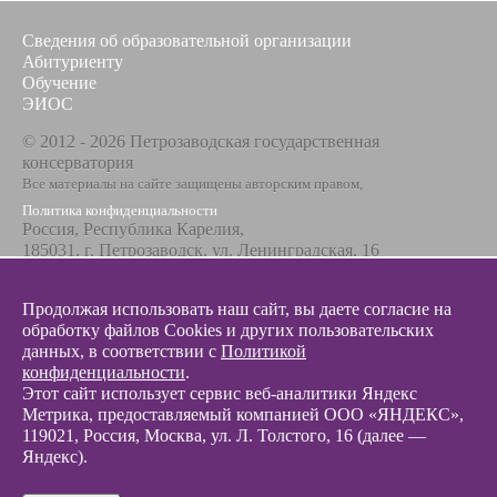
Сведения об образовательной организации
Абитуриенту
Обучение
ЭИОС
© 2012 - 2026 Петрозаводская государственная
консерватория
Все материалы на сайте защищены авторским правом,
Политика конфиденциальности
Россия, Республика Карелия,
185031, г. Петрозаводск, ул. Ленинградская, 16
Телефон / факс
+7 8142 67-23-67
Продолжая использовать наш сайт, вы даете согласие на
Эл. почта
обработку файлов Cookies и других пользовательских
info@glazunovcons.ru
данных, в соответствии с
Политикой
конфиденциальности
.
Этот сайт использует сервис веб-аналитики Яндекс
Метрика, предоставляемый компанией ООО «ЯНДЕКС»,
119021, Россия, Москва, ул. Л. Толстого, 16 (далее —
Яндекс).
© 2012 - 2026 Разработка и поддержка сайта ООО «
Интэрсо
»