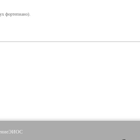
ух фортепиано).
ение
ЭИОС