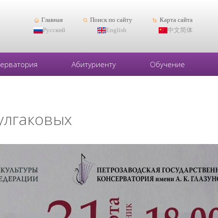
Главная
Поиск по сайту
Карта сайта
Русский
English
中文简体
серватория
Абитуриенту
Обучение
улгаковых