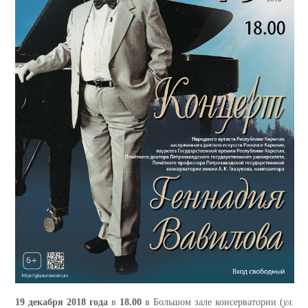
19 декабря 2018 года
в
18.00
в Большом зале консерватории (
ул.