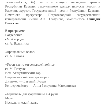
Ленинградская, 16
) состоится концерт народного артиста
Республики Карелия, заслуженного деятеля искусств России и
Карелии, лауреата Государственной премии Республики Карелия,
Почётного профессора Петрозаводской государственной
консерватории имени А.К. Глазунова, композитора
Геннадия
Вавилова
.
В программе
:
I отделение
«Мой город»
ст. А. Валентика
«Прощальный вальс»
ст. А. Титова
«Герои давно отгремевшей войны»
ст. М. Геттуева
Исп. Академический хор
Петрозаводской консерватории
Дирижер — Евгений Гурьев
Концертмейстер — Анна Ралдугина-Материнская
«Карнавал» для фортепиано в 4 руки
Марш
Ностальгический вальс