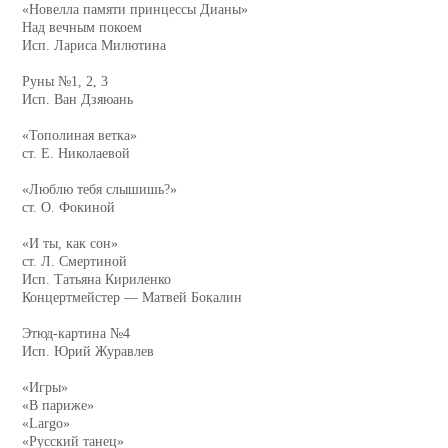
«Новелла памяти принцессы Дианы»
Над вечным покоем
Исп. Лариса Милютина
Руны №1, 2, 3
Исп. Ван Дзяюань
«Тополиная ветка»
ст. Е. Николаевой
«Люблю тебя слышишь?»
ст. О. Фокиной
«И ты, как сон»
ст. Л. Смертиной
Исп. Татьяна Кириленко
Концертмейстер — Матвей Бокалин
Этюд-картина №4
Исп. Юрий Журавлев
«Игры»
«В париже»
«Largo»
«Русский танец»