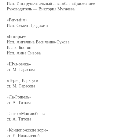
Исп. Инструментальный ансамбль «Движение»
Руководитель — Виктория Мугачева
«Рег-тайм»
Исп. Семен Прядихин
«В цирке»
Исп. Ангелина Василенко-Сухова
Вальс-Бостон
Исп. Анна Сизова
«Шуя-речка»
ст. М. Тарасова
«Терве, Варкаус»
ст. М. Тарасова
«Ла-Рошель»
ст. А. Титова
Танго «Моя любовь»
ст. А. Титова
«Кондопожские зори»
ст. Е. Николаевой