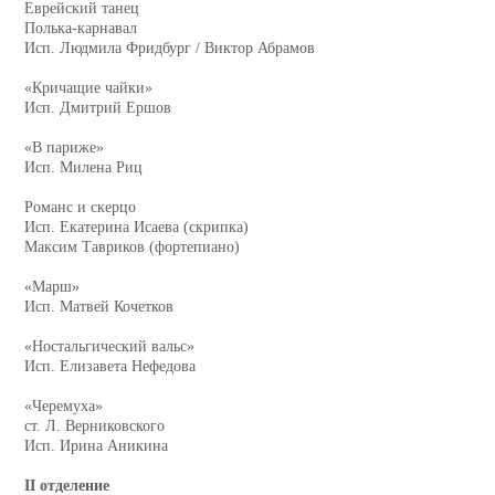
Еврейский танец
Полька-карнавал
Исп. Людмила Фридбург / Виктор Абрамов
«Кричащие чайки»
Исп. Дмитрий Ершов
«В париже»
Исп. Милена Риц
Романс и скерцо
Исп. Екатерина Исаева (скрипка)
Максим Тавриков (фортепиано)
«Марш»
Исп. Матвей Кочетков
«Ностальгический вальс»
Исп. Елизавета Нефедова
«Черемуха»
ст. Л. Верниковского
Исп. Ирина Аникина
II отделение