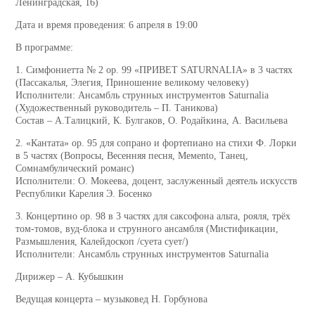
Ленинградская, 16)
Дата и время проведения: 6 апреля в 19:00
В программе:
1. Симфониетта № 2 ор. 99 «ПРИВЕТ SATURNALIA» в 3 частях
(Пассакалья, Элегия, Приношение великому человеку)
Исполнители: Ансамбль струнных инструментов Saturnalia
(Художественный руководитель – П. Таникова)
Состав – А.Талицкий, К. Булгаков, О. Родайкина, А. Васильева
2. «Кантата» ор. 95 для сопрано и фортепиано на стихи Ф. Лорки
в 5 частях (Вопросы, Весенняя песня, Meмento, Танец,
Сомнамбулический романс)
Исполнители: О. Мокеева, доцент, заслуженный деятель искусств
Республики Карелия Э. Босенко
3. Концертино ор. 98 в 3 частях для саксофона альта, рояля, трёх
том-томов, вуд-блока и струнного ансамбля (Мистификации,
Размышления, Калейдоскоп /суета сует/)
Исполнители: Ансамбль струнных инструментов Saturnalia
Дирижер – А. Кубышкин
Ведущая концерта – музыковед Н. Горбунова