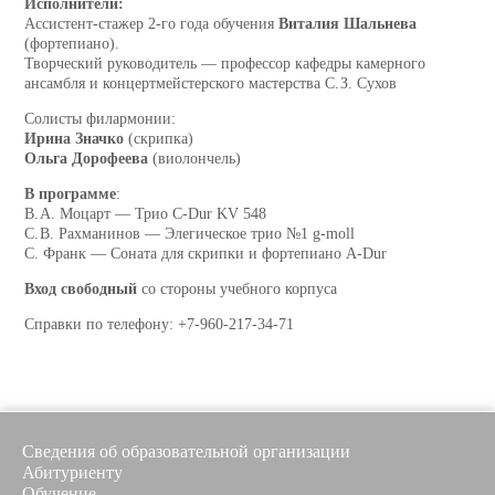
Исполнители:
Ассистент-стажер 2-го года обучения
Виталия Шальнева
(фортепиано).
Творческий руководитель — профессор кафедры камерного
ансамбля и концертмейстерского мастерства С. З. Сухов
Солисты филармонии:
Ирина Значко
(скрипка)
Ольга Дорофеева
(виолончель)
В программе
:
В. А. Моцарт — Трио C-Dur KV 548
С. В. Рахманинов — Элегическое трио №1 g-moll
С. Франк — Соната для скрипки и фортепиано A-Dur
Вход свободный
со стороны учебного корпуса
Справки по телефону: +7-960-217-34-71
Сведения об образовательной организации
Абитуриенту
Обучение