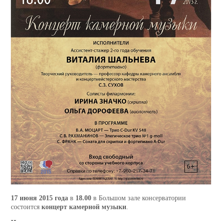
17 июня 2015 года
в
18.00
в Большом зале консерватории
состоится
концерт камерной музыки
.