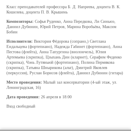
Класс преподавателей профессора Б. Д. Напреева, доцента В. К.
Кошелева, доцента П. В. Крышень
Композиторы:
Софья Руденко, Анна Передкова, Ли Синьюэ,
Даниил Дубинин, Юрий Петров, Марина Воробьёва, Максим
Бобин
Исполнители:
Виктория Фёдорова (сопрано,) Светлана
Ендальцева (фортепиано), Надежда Габинет (фортепиано), Анна
Пестова (флейта), Анна Тапургина (виолончель), Юлия
Артемьева (скрипка), Цзыхань Дин (кларнет), Серафим Феденко
(скрипка), Чэнь Лутяньюй (фортепиано), Полина Пермякова
(скрипка), Татьяна Шнырикова (альт), Дмитрий Яковлев
(перкуссия), Руслан Борисов (флейта), Даниил Дубинин (гитара)
Место проведения:
Малый зал консерватории (4-ый этаж, ул.
Ленинградская, 16)
Дата проведения:
26 апреля в 18:00
Вход свободный