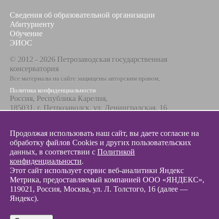
Сведения об образовательной организации
Абитуриенту
Обучение
ЭИОС
© 2012 - 2026 Петрозаводская государственная
консерватория
Все материалы на сайте защищены авторским правом,
Политика конфиденциальности
Россия, Республика Карелия,
185031, г. Петрозаводск, ул. Ленинградская, 16
Телефон / факс
+7 8142 67-23-67
Продолжая использовать наш сайт, вы даете согласие на
Эл. почта
обработку файлов Cookies и других пользовательских
info@glazunovcons.ru
данных, в соответствии с
Политикой
конфиденциальности
.
Этот сайт использует сервис веб-аналитики Яндекс
Метрика, предоставляемый компанией ООО «ЯНДЕКС»,
119021, Россия, Москва, ул. Л. Толстого, 16 (далее —
Яндекс).
© 2012 - 2026 Разработка и поддержка сайта ООО «
Интэрсо
»