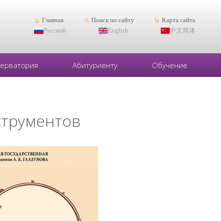
Главная
Поиск по сайту
Карта сайта
Русский
English
中文简体
серватория
Абитуриенту
Обучение
струментов