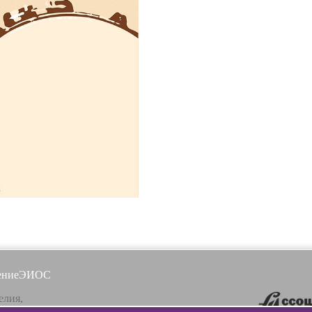
ение
ЭИОС
елия,
, ул. Ленинградская, 16