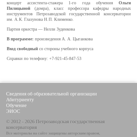
концерт ассистента-стажера 1-го года обучения
Ольги
Пилицыной
(домра), класс профессора кафедры народных
инструментов Петрозаводской государственной консерватории
им. А. К. Глазунова Н. П. Клименко.
Партия оркестра — Нелли Зуденкова
В программе:
произведения А. А. Цыганкова
Вход свободный
со стороны учебного корпуса
Справки по телефону: +7-921-45-847-53
Сведения об образовательной организации
Абитуриенту
Обучение
ЭИОС
© 2012 - 2026 Петрозаводская государственная
консерватория
Все материалы на сайте защищены авторским правом,