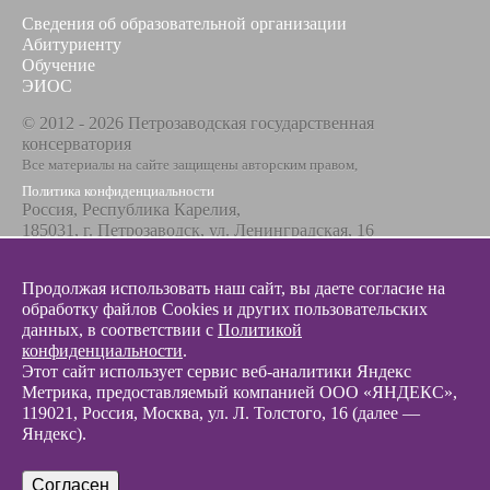
Сведения об образовательной организации
Абитуриенту
Обучение
ЭИОС
© 2012 - 2026 Петрозаводская государственная
консерватория
Все материалы на сайте защищены авторским правом,
Политика конфиденциальности
Россия, Республика Карелия,
185031, г. Петрозаводск, ул. Ленинградская, 16
Телефон / факс
+7 8142 67-23-67
Продолжая использовать наш сайт, вы даете согласие на
Эл. почта
обработку файлов Cookies и других пользовательских
info@glazunovcons.ru
данных, в соответствии с
Политикой
конфиденциальности
.
Этот сайт использует сервис веб-аналитики Яндекс
Метрика, предоставляемый компанией ООО «ЯНДЕКС»,
119021, Россия, Москва, ул. Л. Толстого, 16 (далее —
Яндекс).
© 2012 - 2026 Разработка и поддержка сайта ООО «
Интэрсо
»
Согласен