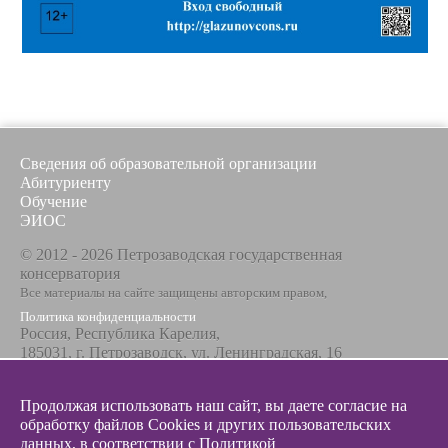
Сведения об образовательной организации
Абитуриенту
Обучение
ЭИОС
© 2012 - 2026 Петрозаводская государственная
консерватория
Все материалы на сайте защищены авторским правом,
Политика конфиденциальности
Россия, Республика Карелия,
185031, г. Петрозаводск, ул. Ленинградская, 16
Телефон / факс
+7 8142 67-23-67
Продолжая использовать наш сайт, вы даете согласие на
Эл. почта
обработку файлов Cookies и других пользовательских
info@glazunovcons.ru
данных, в соответствии с
Политикой