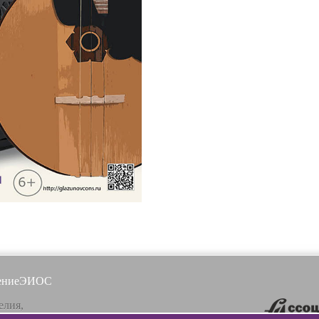
ение
ЭИОС
елия,
, ул. Ленинградская, 16