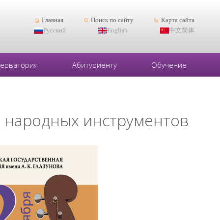
Главная
Поиск по сайту
Карта сайта
Русский
English
中文简体
серватория
Абитуриенту
Обучение
ы народных инструментов