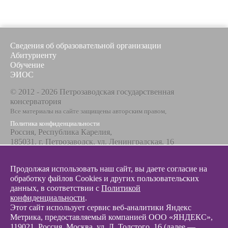
Сведения об образовательной организации
Абитуриенту
Обучение
ЭИОС
© 2012 - 2026 Петрозаводская государственная
консерватория
Все материалы на сайте защищены авторским правом,
Политика конфиденциальности
Россия, Республика Карелия,
185031, г. Петрозаводск, ул. Ленинградская, 16
Телефон / факс
+7 8142 67-23-67
Продолжая использовать наш сайт, вы даете согласие на
Эл. почта
обработку файлов Cookies и других пользовательских
info@glazunovcons.ru
данных, в соответствии с
Политикой
конфиденциальности
.
Этот сайт использует сервис веб-аналитики Яндекс
Метрика, предоставляемый компанией ООО «ЯНДЕКС»,
119021, Россия, Москва, ул. Л. Толстого, 16 (далее —