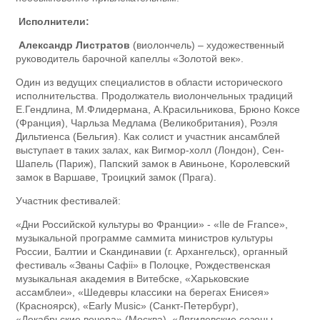
Исполнители:
Александр Листратов
(виолончель) – художественный
руководитель барочной капеллы «Золотой век».
Один из ведущих специалистов в области исторического
исполнительства. Продолжатель виолончельных традиций
Е.Гендлина, М.Флидермана, А.Красильникова, Брюно Коксе
(Франция), Чарльза Медлама (Великобритания), Роэля
Дильтиенса (Бельгия). Как солист и участник ансамблей
выступает в таких залах, как Вигмор-холл (Лондон), Сен-
Шапель (Париж), Папский замок в Авиньоне, Королевский
замок в Варшаве, Троицкий замок (Прага).
Участник фестивалей:
«Дни Российской культуры во Франции» - «Ile de France»,
музыкальной программе саммита министров культуры
России, Балтии и Скандинавии (г. Архангельск), органный
фестиваль «Званы Сафii» в Полоцке, Рождественская
музыкальная академия в Витебске, «Харьковские
ассамблеи», «Шедевры классики на берегах Енисея»
(Красноярск), «Early Music» (Санкт-Петербург),
«Декабрьские вечера» (Москва), «Дягилевские сезоны