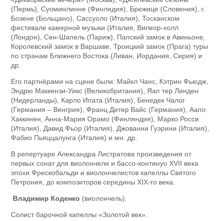
(Пермь), Суоминлинне (Финлядия), Брежице (Словения), г.
Бозене (Больцано), Сассуоло (Италия), Тосканском
фестивале камерной музыки (Италия, Вигмор-холл
(Лондон), Сен-Шапель (Париж), Папский замок в Авиньоне,
Королевский замок в Варшаве, Троицкий замок (Прага) туры
по странам Ближнего Востока (Ливан, Иордания, Сирия) и
др.
Его партнёрами на сцене были: Майкл Чанс, Кэтрин Фьюдж,
Эндрю Маккензи-Уикс (Великобритания), Яап тер Линден
(Нидерланды), Карло Ипата (Италия), Бенедек Чалог
(Германия – Венгрия), Франц Дитер Вайс (Германия), Аапо
Хаккинен, Анна-Мария Орамо (Финляндия), Марко Росси
(Италия), Давид Фьор (Италия), Джованни Гуэрини (Италия),
Фабио Пьяццалунга (Италия) и мн. др.
В репертуаре Александра Листратова произведения от
первых сонат для виолончели и бассо-континуо XVII века
эпохи Фрескобальди и виолончелистов капеллы Святого
Петрония, до композиторов середины XIX-го века.
Владимир Коденко
(виолончель).
Солист барочной капеллы «Золотой век».