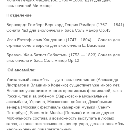
Иоганн Генрих Фациус (ок. 1760 – 1806) Дуэт для двух
виолончелей Ми минор.
II отделение
Бернхардт Ромберг Бернхард Генрих Ромберг (1767 — 1841)
Соната №3 для виолончели и баса Соль мажор Op.43
Иван Евстафьевич Хандошкин (1747—1804) — Соната для
скрипки соло в версии для виолончели Е. Васильва
Бреваль Жан-Батист Себастьян (1753 — 1823) Соната для
виолончели и баса Соль минор Op.12
Об ансамбле:
Уникальный ансамбль — дуэт виолончелистов (Александр
Листратов и Владимир Коденко) существует уже много лет.
Является участником многих престижных фестивалей, как в
России, так и за рубежом (Харьковские музыкальные
ассамблеи, Украина; Московское действо, Декабрьские
вечера (Москва); фестиваль камерной музыки (Санкт-
Петербург); Sacrum in Musika (Польша) и многие другие.
Мобильность состава и возможность выступать в любых
залах, а также эксклюзивность репертуара, делают ансамбль
необыкновенно привлекательным.