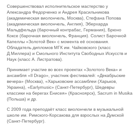
Совершенствовал исполнительское мастерство у
Александра Федорченко и Андрея Красильникова
(академическая виолончель, Москва), Стефана Попова
(академическая виолончель, Англия), Эберхарда
Мальдфельда (барочный контрабас, Германия), Брюно
Коксе (барочная виолончель, Франция). Солист Барочной
Капеллы «Золотой Век» с момента её основания.
Обладатель дипломов МГК им. Чайковского (класс
Д.Миллера) и Смольного Института Свободных Искусств и
Наук (класс А. Листратова).
Принимает участие во всех проектах «Золотого Века» и
ансамбля «Il Drago», участник фестивалей: «Декабрьские
вечера» (Москва), «Харьковские ассамблеи (Харьков,
Украина), «Earlymusic» (Санкт-Петербург), Шедевры
классики на берегах Енисея» (Красноярск), Sacrum in Musika
(Польша) и др.
С 2009 года преподаёт класс виолончели в музыкальной
школе им. Римского-Корсакова для взрослых на Думской
(Санкт-Петербург).