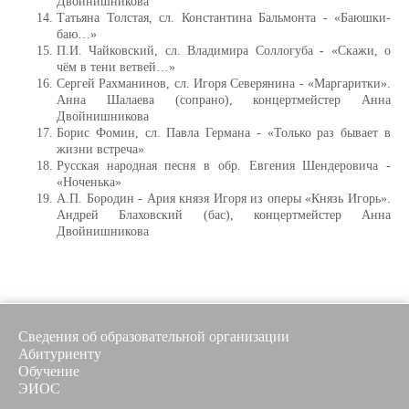
Двойнишникова
Татьяна Толстая, сл. Константина Бальмонта - «Баюшки-
баю…»
П.И. Чайковский, сл. Владимира Соллогуба - «Скажи, о
чём в тени ветвей…»
Сергей Рахманинов, сл. Игоря Северянина - «Маргаритки».
Анна Шалаева (сопрано), концертмейстер Анна
Двойнишникова
Борис Фомин, сл. Павла Германа - «Только раз бывает в
жизни встреча»
Русская народная песня в обр. Евгения Шендеровича -
«Ноченька»
А.П. Бородин - Ария князя Игоря из оперы «Князь Игорь».
Андрей Блаховский (бас), концертмейстер Анна
Двойнишникова
Сведения об образовательной организации
Абитуриенту
Обучение
ЭИОС