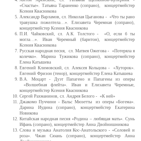
«Счастье». Татьяна Тараненко (сопрано), концертмейстер
Ксения Квасникова
Александр Варламов, сл. Николая Цыганова - «Что ты рано
травушка пожелтела…». Елизавета Черемная (сопрано),
концертмейстер Ксения Квасникова
П.И. Чайковский, сл. А.К. Толстого - «О, если б ты
могла…». Иван Черемный (баритон), концертмейстер
Ксения Квасникова
Русская народная песня, сл. Матвея Ожегова - «Потеряла я
колечко». Марина Тужикова (сопрано), концертмейстер
Елена Катышева
Евгений Климовский, сл. Алексея Кольцова - «Хуторок».
Евгений Фризон (тенор), концертмейстер Елена Катышева
В.А. Моцарт - Дуэт Папагено и Папагены из оперы
«Волшебная флейта». Иван и Елизавета Черемные,
концертмейстер Ксения Квасникова
Сергей Рахманинов, сл. Андрея Белого - «К ней»
Джакомо Пуччини - Вальс Мюзетты из оперы «Богема».
Дарина Иудина (сопрано), концертмейстер Екатерина
Новикова
Китайская народная песня «Родина – любящая мать». Сунь
Ифань (сопрано), концертмейстер Анна Двойнишникова
Слова и музыка Анатолия Кос-Анатольского - «Соловей и
роза». Чжан Сюань (сопрано), концертмейстер Анна