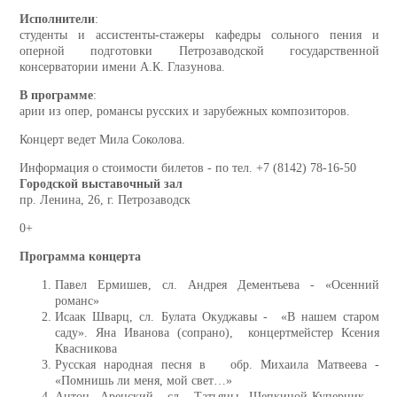
Исполнители
:
студенты и ассистенты-стажеры кафедры сольного пения и
оперной подготовки Петрозаводской государственной
консерватории имени А.К. Глазунова.
В программе
:
арии из опер, романсы русских и зарубежных композиторов.
Концерт ведет Мила Соколова.
Информация о стоимости билетов - по
тел. +7 (8142) 78-16-50
Городской выставочный зал
пр. Ленина, 26, г. Петрозаводск
0+
Программа концерта
Павел Ермишев, сл. Андрея Дементьева - «Осенний
романс»
Исаак Шварц, сл. Булата Окуджавы - «В нашем старом
саду». Яна Иванова (сопрано), концертмейстер Ксения
Квасникова
Русская народная песня в обр. Михаила Матвеева -
«Помнишь ли меня, мой свет…»
Антон Аренский, сл. Татьяны Щепкиной-Куперник -