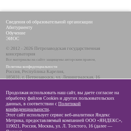
Сведения об образовательной организации
Абитуриенту
Обучение
ЭИОС
© 2012 - 2026 Петрозаводская государственная
консерватория
Все материалы на сайте защищены авторским правом,
Политика конфиденциальности
Россия, Республика Карелия,
185031, г. Петрозаводск, ул. Ленинградская, 16
Телефон / факс
+7 8142 67-23-67
Продолжая использовать наш сайт, вы даете согласие на
Эл. почта
обработку файлов Cookies и других пользовательских
info@glazunovcons.ru
данных, в соответствии с
Политикой
конфиденциальности
.
Этот сайт использует сервис веб-аналитики Яндекс
Метрика, предоставляемый компанией ООО «ЯНДЕКС»,
119021, Россия, Москва, ул. Л. Толстого, 16 (далее —